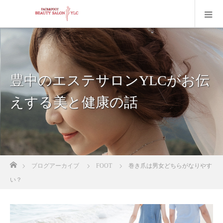
豊中のエステサロンYLCがお伝
えする美と健康の話
ホーム
ブログアーカイブ
FOOT
巻き爪は男女どちらがなりやす
い？