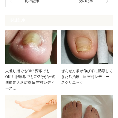
前の記事
次の記事
関連記事
人差し指でもOK! 深爪でも
ぜんぜん爪が伸びずに肥厚して
OK！ 肥厚爪でもOK!そがわ式
きた爪治療 in 吉村レディー
無痛陥入爪治療 in 吉村レディ
スクリニック
ース…