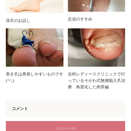
足浴のすすめ
深爪のお話し
巻き爪は再発しやすいものです
吉村レディースクリニックで行
(^^;)
っているそがわ式無痛陥入爪治
療 角質化した肉芽編
コメント
コメント ( 0 )