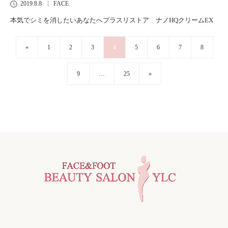
2019.8.8
FACE
本気でシミを消したいあなたへプラスリストア ナノHQクリームEX
«
1
2
3
4
5
6
7
8
9
…
25
»