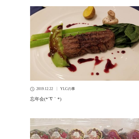
2019.12.22
YLCの事
忘年会(*´∇｀*)