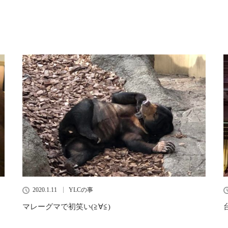
2020.1.11
YLCの事
マレーグマで初笑い(≧∀≦)