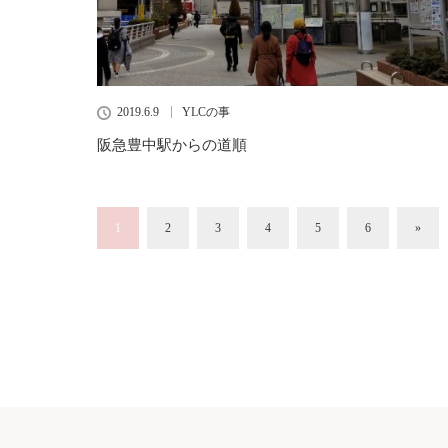
2019.6.9
YLCの事
阪急豊中駅からの道順
1
2
3
4
5
6
»